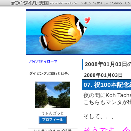
パイパティローマ
2008年01月03
ダイビングと旅行と仕事。
2008年01月03日
07. 祝100本記
夜の間にKoh Ta
こちらもマンタが
うぉんばっと
そして、、、
プロフィール
そうです、今