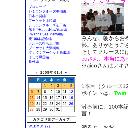
シミランクルーズ紀行
プロローグ
シミランクルーズ準備編
日本出発編
プーケット上陸編
シミランクルーズ初日編
船上でHappyNewYear編
I Wanna See Manta!編
みんな、朝からお
祝100本記念編
クルーズ打ち上げ編
影。ありがとうご
プーケット大満喫編
そしてクルーズに
泣く泣くプーケット脱出編
そして帰国編
coさん、本当に
番外編
※aicoさんはア
«
2008年 01月
»
日
月
火
水
木
金
土
1本目（クルーズ1
1
2
3
4
5
6
7
8
9
10
11
12
ポイントは、
Twin
13
14
15
16
17
18
19
20
21
22
23
24
25
26
潜る前に、100
27
28
29
30
31
言！
カテゴリ別アーカイブ
潜ると、おお、こ
WEBネタ（2）