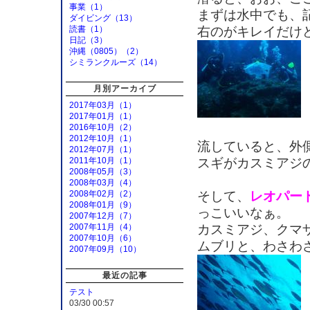
事業（1）
まずは水中でも、
ダイビング（13）
右のがキレイだけ
読書（1）
日記（3）
沖縄（0805）（2）
シミランクルーズ（14）
月別アーカイブ
2017年03月（1）
2017年01月（1）
2016年10月（2）
2012年10月（1）
流していると、外
2012年07月（1）
スギがカスミアジ
2011年10月（1）
2008年05月（3）
2008年03月（4）
そして、
レオパー
2008年02月（2）
2008年01月（9）
っこいいなぁ。
2007年12月（7）
カスミアジ、クマ
2007年11月（4）
2007年10月（6）
ムブリと、わさわ
2007年09月（10）
最近の記事
テスト
03/30 00:57