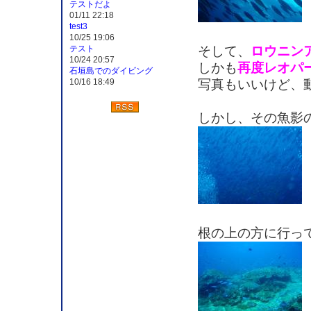
テストだよ
01/11 22:18
test3
10/25 19:06
そして、
ロウニン
テスト
10/24 20:57
しかも
再度レオパ
石垣島でのダイビング
写真もいいけど、
10/16 18:49
しかし、その魚影
根の上の方に行っ